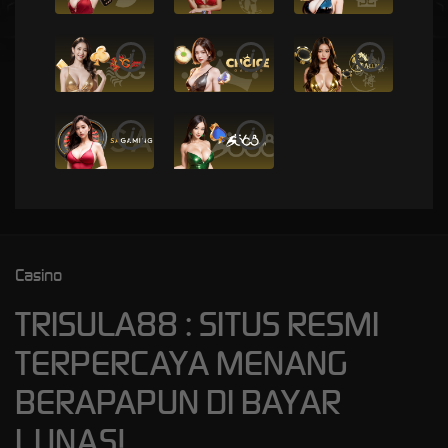
i
i
i
i
i
Casino
TRISULA88 : SITUS RESMI
TERPERCAYA MENANG
BERAPAPUN DI BAYAR
LUNAS!