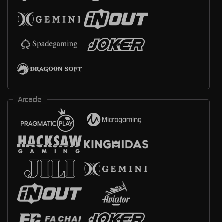
Arcade