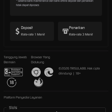
* Selama bank maintenance dan bank offline deposit dan penarikan
tidak dapat diproses
Deposit
Penarikan
Rata-rata 1 Menit
Rata-rata 3 Menit
Tanggung Jawab
Browser Yang
Bermain
Didukung
©2026 TRISULA88. Hak cipta
dilindungi | 18+
Platform Penyedia Layanan
Slots