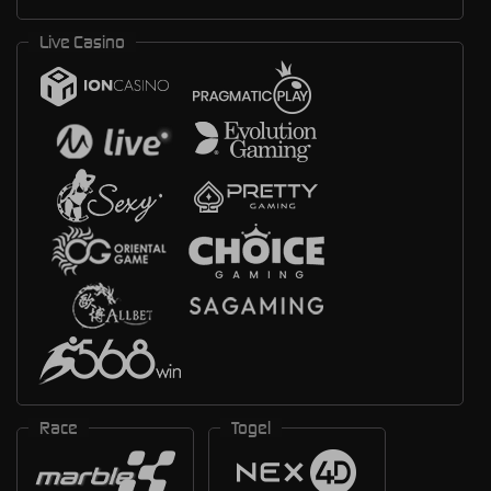
Live Casino
Race
Togel